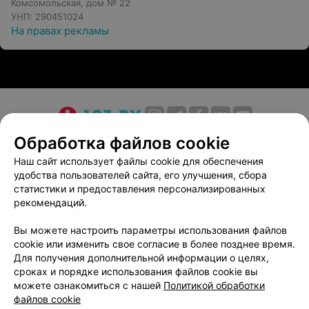
Комсомольская, дом № 22
УНП: 290451024
На правах рекламы
О проекте
Новости проекта
Размещение рекламы
Обработка файлов cookie
Медицинский маркетинг
Публичный договор
Наш сайт использует файлы cookie для обеспечения
удобства пользователей сайта, его улучшения, сбора
Пользовательское соглашение
Способы оплаты
статистики и предоставления персонализированных
Вакансии
Партнеры
рекомендаций.
Написать руководителю 103.by
Вы можете настроить параметры использования файлов
Написать в поддержку
cookie или изменить свое согласие в более позднее время.
Персональные настройки cookie
Для получения дополнительной информации о целях,
сроках и порядке использования файлов cookie вы
Обработка персональных данных
можете ознакомиться с нашей
Политикой обработки
файлов cookie