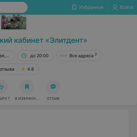
Избранное
Войти
Сообщить об ошибке
кий кабинет «Элитдент»
2
ая, 22
до 20:00
Все адреса
 отзыва
4.8
ШРУТ
В ИЗБРАННОЕ
ОТЗЫВ