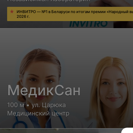
ИНВИТРО — №1 в Беларуси по итогам премии «Народный в
2026 г.
МедикСан
100 м • ул. Царюка
Медицинский центр