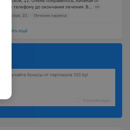
мольской, 22. Очень понравилось, начиная от 
си по телефону до окончания лечения. В...
сомольская, 22
Лечение кариеса
Показать ещё
Рекомендую