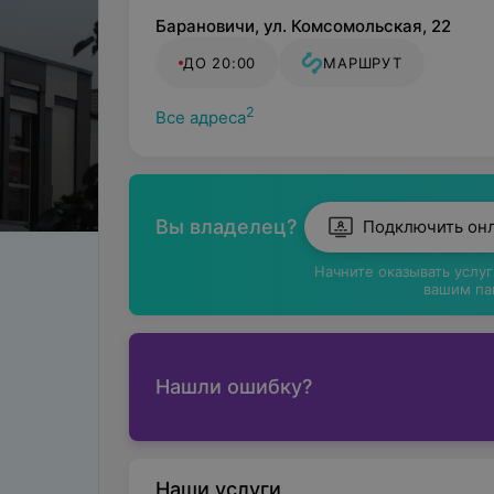
Барановичи, ул. Комсомольская, 22
ДО 20:00
МАРШРУТ
2
Все адреса
Вы владелец?
Подключить он
Начните оказывать услу
вашим па
Нашли ошибку?
Наши услуги